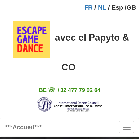
FR
/
NL
/ Esp /GB
avec el Papyto &
CO
BE ☏ +32
477 79 02 64
***Accueil***