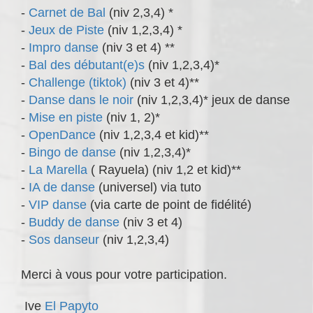
-
Carnet de Bal
(niv 2,3,4) *
-
Jeux de Piste
(niv 1,2,3,4) *
-
Impro danse
(niv 3 et 4) **
-
Bal des débutant(e)s
(niv 1,2,3,4)*
-
Challenge (tiktok)
(niv 3 et 4)**
-
Danse dans le noir
(niv 1,2,3,4)* jeux de danse
-
Mise en piste
(niv 1, 2)*
-
OpenDance
(niv 1,2,3,4 et kid)**
-
Bingo de danse
(niv 1,2,3,4)*
-
La Marella
( Rayuela) (niv 1,2 et kid)**
-
IA de danse
(universel) via tuto
-
VIP danse
(via carte de point de fidélité)
-
Buddy de danse
(niv 3 et 4)
-
Sos danseur
(niv 1,2,3,4)
Merci à vous pour votre participation.
Ive
El Papyto