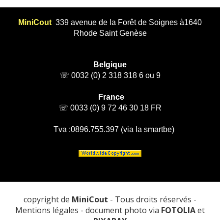
MiniCout
339 avenue de la Forêt de Soignes à1640
Rhode Saint Genèse
Belgique
☏ 0032 (0) 2 318 318 6 ou 9
France
☏ 0033 (0) 9 72 46 30 18 FR
Tva :0896.755.397 (via la smartbe)
copyright de
MiniCout
- Tous droits réservés -
Mentions légales - document photo via
FOTOLIA
et